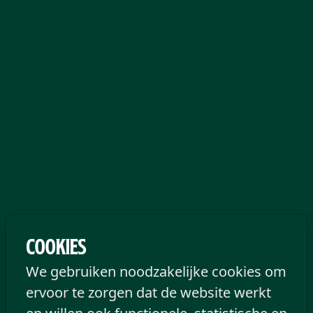
Saint Patrick's Day: het
Cookies
We gebruiken noodzakelijke cookies om
ultieme feest ter ere van
ervoor te zorgen dat de website werkt