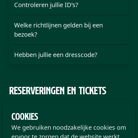
Controleren jullie ID’s?
Welke richtlijnen gelden bij een
bezoek?
Hebben jullie een dresscode?
Reserveringen en tickets
Is de toegang gratis?
Cookies
We gebruiken noodzakelijke cookies om
Hoe reserveer ik een tafel?
ervoor te zorgen dat de website werkt