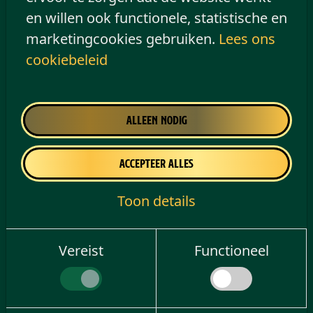
en willen ook functionele, statistische en
Hoe kan ik betalen bij Old Irish Pub?
marketingcookies gebruiken.
Lees ons
cookiebeleid
Praktische informatie
Alleen nodig
Wat zijn de openingstijden?
Accepteer alles
Hoe kan ik contact opnemen met Old
Toon details
Irish Pub?
Vereist
Functioneel
Is er parkeergelegenheid in de buurt?
Hoe kom ik met het openbaar vervoer