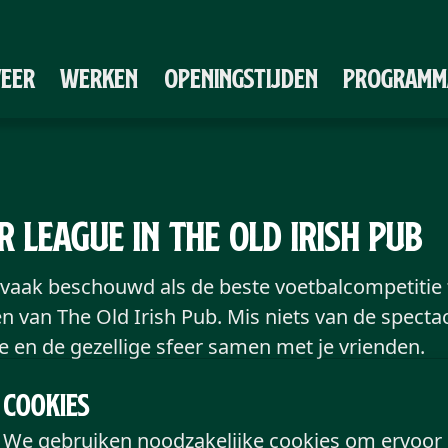
VEER
WERKEN
OPENINGSTIJDEN
PROGRAMM
r League in The Old Irish Pub
vaak beschouwd als de beste voetbalcompetitie t
 van The Old Irish Pub. Mis niets van de spectacul
e en de gezellige sfeer samen met je vrienden.
Cookies
staan gepland om te worden uitgezonden, maar w
et programma aan te brengen.
We gebruiken noodzakelijke cookies om ervoor