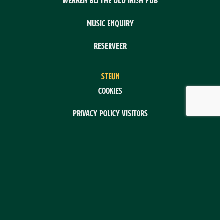
Werken bij The Old Irish Pub
Music enquiry
Reserveer
STEUN
Cookies
Privacy policy visitors
Privacy policy customers etc.
Corrigeer uw cookiekeuzes
CMS/webwinkel/ticketsysteem: Flex4B