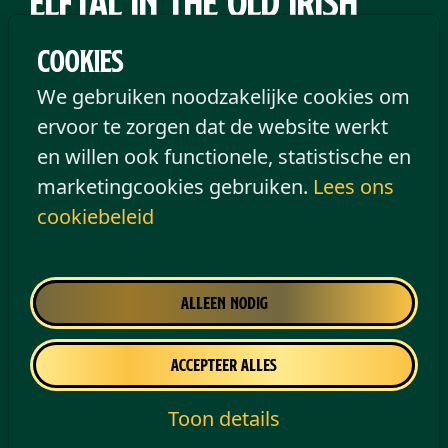
elftal in The Old Irish
Pub
Cookies
We gebruiken noodzakelijke cookies om
Bij The Old Irish Pub zijn wedstrijden van
ervoor te zorgen dat de website werkt
het nationale elftal altijd een bijzondere
en willen ook functionele, statistische en
gebeurtenis, omringd door de beste sfeer
marketingcookies gebruiken.
Lees ons
die je je kunt wensen. Mis de volgende
cookiebeleid
interland niet en beleef de elektrische
sfeer van de wedstrijd in The Old Irish
Pub.
Alleen nodig
Accepteer alles
Toon details